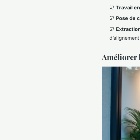
🦷
Travail e
🦷
Pose de 
🦷
Extractio
d’alignement
Améliorer l