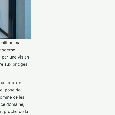
entition mal
 moderne
 par une vis en
ure aux bridges
 un taux de
ue, pose de
 comme celles
s ce domaine,
rt proche de la