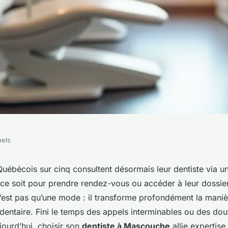
nels
scouche pour des
Québécois sur cinq consultent désormais leur dentiste via u
ce soit pour prendre rendez-vous ou accéder à leur dossier
’est pas qu’une mode : il transforme profondément la maniè
entaire. Fini le temps des appels interminables ou des dout
ujourd’hui, choisir son
dentiste à Mascouche
allie expertise