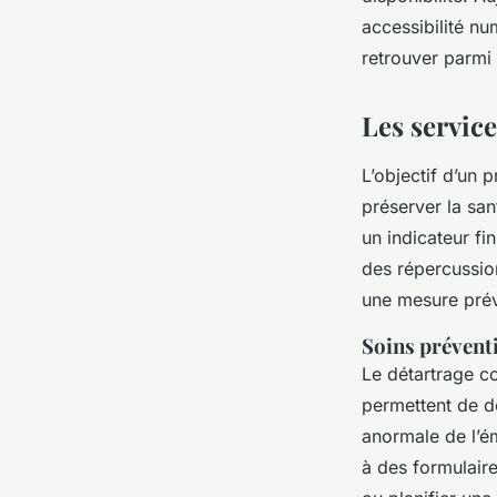
Silvère
•
25/06/2026 07:32
•
8 min de lecture
accessibilité n
retrouver parmi
Les service
L’objectif d’un p
préserver la san
un indicateur fi
des répercussion
une mesure prév
Soins préventi
Le détartrage co
permettent de dé
anormale de l’é
à des formulaire