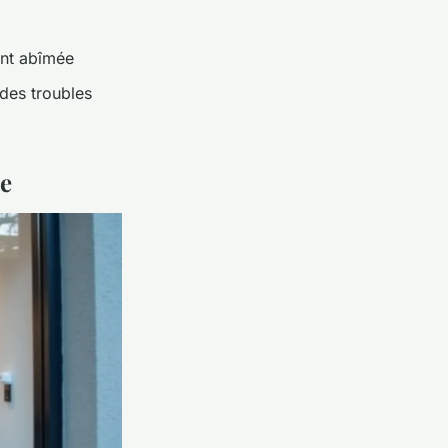
ent abîmée
 des troubles
re