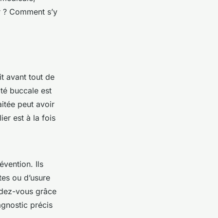
r ? Comment s’y
it avant tout de
ité buccale est
itée peut avoir
er est à la fois
évention. Ils
tes ou d’usure
ndez-vous grâce
agnostic précis