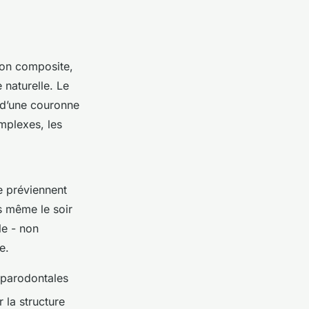
tion composite,
naturelle. Le
 d’une couronne
mplexes, les
e préviennent
s même le soir
le - non
e.
 parodontales
 la structure