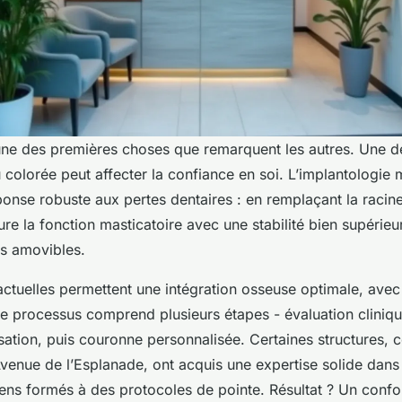
’une des premières choses que remarquent les autres. Une d
 colorée peut affecter la confiance en soi. L’implantologie
onse robuste aux pertes dentaires : en remplaçant la racine
taure la fonction masticatoire avec une stabilité bien supérie
s amovibles.
actuelles permettent une intégration osseuse optimale, avec
 Le processus comprend plusieurs étapes - évaluation cliniq
risation, puis couronne personnalisée. Certaines structures,
’Avenue de l’Esplanade, ont acquis une expertise solide dan
iens formés à des protocoles de pointe. Résultat ? Un confo