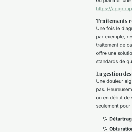
ou planifier une
https://apigrou
Traitements re
Une fois le diag
par exemple, re
traitement de c
offre une soluti
standards de qu
La gestion des
Une douleur aig
pas. Heureuseme
ou en début de s
seulement pour 
🦷
Détartrag
🦷
Obturatio