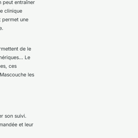
 peut entraîner
e clinique
et permet une
e.
rmettent de le
umériques… Le
ues, ces
à Mascouche les
r son suivi.
mmandée et leur