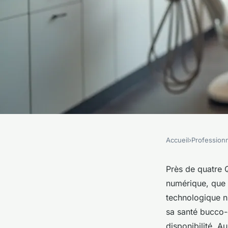
Accueil
›
Profession
PROFESSIONNELS
Votre dentiste à Ma
Près de quatre 
numérique, que 
soins de qualité
technologique n
sa santé bucco-d
disponibilité. A