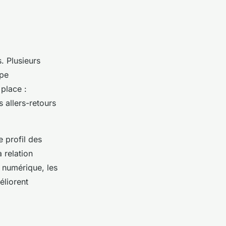
. Plusieurs
ipe
 place :
s allers-retours
e profil des
 relation
e numérique, les
éliorent