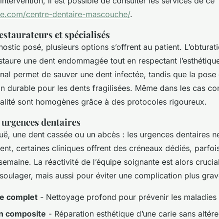
 intervention, il est possible de consulter les services de ce
pe.com/centre-dentaire-mascouche/
.
staurateurs et spécialisés
nostic posé, plusieurs options s’offrent au patient. L’obtura
staure une dent endommagée tout en respectant l’esthétique 
anal permet de sauver une dent infectée, tandis que la pose
on durable pour les dents fragilisées. Même dans les cas co
alité sont homogènes grâce à des protocoles rigoureux.
 urgences dentaires
uë, une dent cassée ou un abcès : les urgences dentaires n
nt, certaines cliniques offrent des créneaux dédiés, parfoi
emaine. La réactivité de l’équipe soignante est alors crucia
soulager, mais aussi pour éviter une complication plus grav
e complet
- Nettoyage profond pour prévenir les maladies
n composite
- Réparation esthétique d’une carie sans altérer