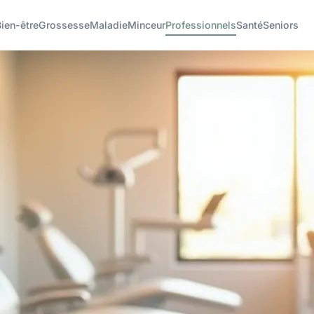
ien-être
Grossesse
Maladie
Minceur
Professionnels
Santé
Seniors