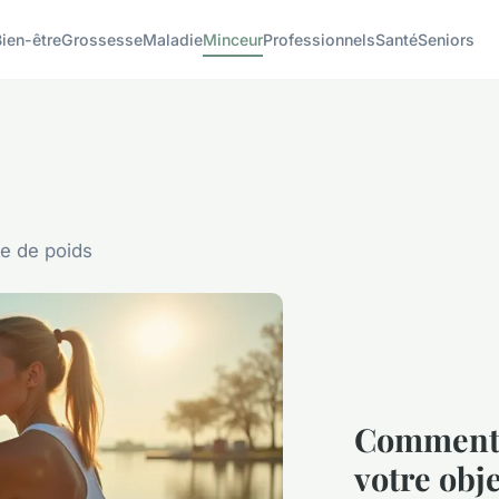
ien-être
Grossesse
Maladie
Minceur
Professionnels
Santé
Seniors
te de poids
Comment 
votre obje