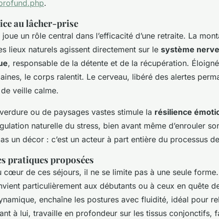
profund.php
.
ice au lâcher-prise
joue un rôle central dans l’efficacité d’une retraite. La monta
s lieux naturels agissent directement sur le
système nerv
ue
, responsable de la détente et de la récupération. Éloign
rbaines, le corps ralentit. Le cerveau, libéré des alertes per
 de veille calme.
 verdure ou de paysages vastes stimule la
résilience émoti
gulation naturelle du stress, bien avant même d’enrouler so
as un décor : c’est un acteur à part entière du processus de
des pratiques proposées
u cœur de ces séjours, il ne se limite pas à une seule forme
onvient particulièrement aux débutants ou à ceux en quête d
ynamique, enchaîne les postures avec fluidité, idéal pour rel
ant à lui, travaille en profondeur sur les tissus conjonctifs, f