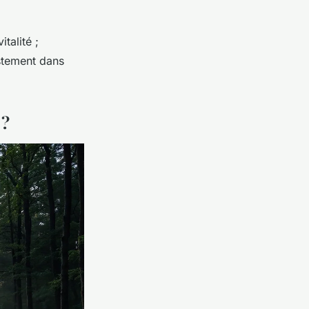
talité ;
ustement dans
 ?