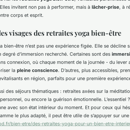
Elles invitent non pas à performer, mais à
lâcher-prise
, à r
ntre corps et esprit.
es visages des retraites yoga bien-être
a bien-être n’est pas une expérience figée. Elle se décline s
 le degré d’immersion recherché. Certaines sont des
immersi
sans connexion, où chaque moment de la journée - du lever 
riser la
pleine conscience
. D’autres, plus accessibles, pre
vitalisants en région, parfaits pour une première expérienc
si des séjours thématiques : retraites axées sur la méditatio
ersonnel, ou encore la guérison émotionnelle. L’essentiel 
nne avec son état intérieur du moment. Et pour ceux qui hés
amme le plus adapté, il peut être utile de s’appuyer sur une 
od.fr/bien-etre/des-retraites-yoga-pour-un-bien-etre-interie