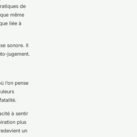
ratiques de
t que même
que liée à
se sonore. Il
uto-jugement.
où l’on pense
ouleurs
atalité.
cité à sentir
iration plus
redevient un