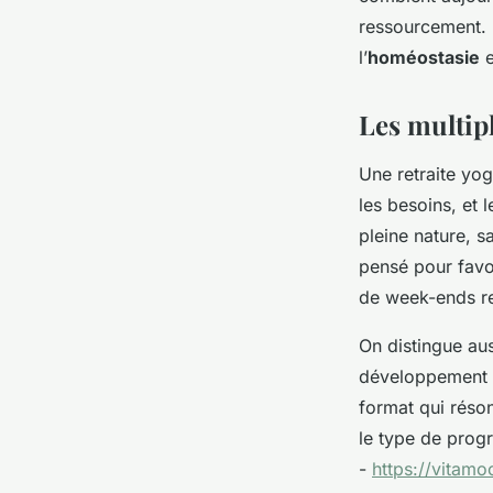
Florinda
•
27/03/2026 10:06
•
13 min de lecture
ressourcement. 
l’
homéostasie
e
Les multipl
Une retraite yog
les besoins, et
pleine nature, 
pensé pour favo
de week-ends re
On distingue aus
développement p
format qui réso
le type de progr
-
https://vitamo