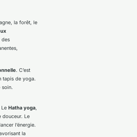
gne, la forêt, le
eux
é des
manentes,
onnelle
. C’est
n tapis de yoga.
 soin.
. Le
Hatha yoga
,
e douceur. Le
ancer l’énergie.
avorisant la