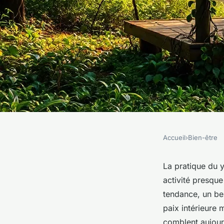
Accueil
›
Bien-être
BIEN-ÊTRE
Découvrez les retrai
La pratique du 
activité presque
revitaliser votre esp
tendance, un bes
paix intérieure 
comblent aujour