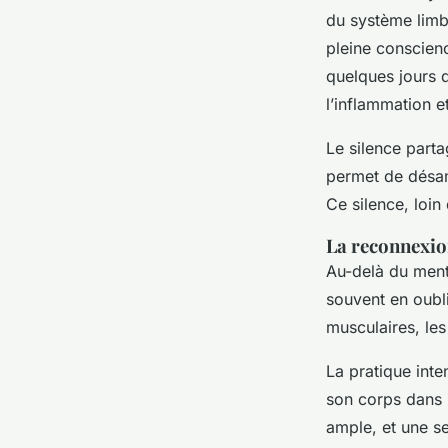
du système limb
pleine conscien
quelques jours d
l’inflammation e
Le silence parta
permet de désam
Ce silence, loin
La reconnexio
Au-delà du menta
souvent en oubli
musculaires, les
La pratique inte
son corps dans l
ample, et une s