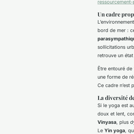
ressourcement-
Un cadre prop
L’environnement 
bord de mer : ce
parasympathiq
sollicitations u
retrouve un état
Être entouré de
une forme de ré
Ce cadre n’est p
La diversité 
Si le yoga est a
doux et lent, c
Vinyasa
, plus d
Le
Yin yoga
, qu