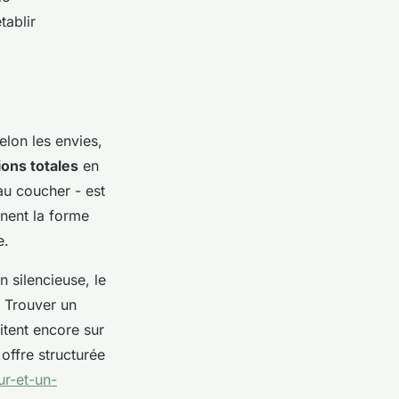
établir
elon les envies,
ons totales
en
au coucher - est
nnent la forme
e.
n silencieuse, le
? Trouver un
itent encore sur
offre structurée
ur-et-un-