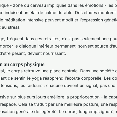
ique - zone du cerveau impliquée dans les émotions - les p
ce induisent un état de calme durable. Des études montren
e méditation intensive peuvent modifier l’expression généti
t au stress.
gé, fréquent dans ces retraites, n’est pas seulement une pau
orcer le dialogue intérieur permanent, souvent source d’a
 d’être pesant, devient nourrissant.
n au corps physique
l, le corps retrouve une place centrale. Dans une société 
ant de sentir, le yoga réapprend l’écoute corporelle. Les d
 tensions, les raideurs : chacune devient un signal, pas une f
nsive sur plusieurs jours améliore la proprioception - la capa
’espace. Cela se traduit par une meilleure posture, une resp
ensation générale de légèreté. Le corps, longtemps ignoré, 