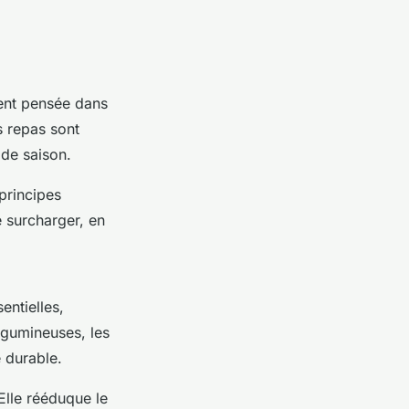
ment pensée dans
es repas sont
 de saison.
principes
e surcharger, en
entielles,
égumineuses, les
e durable.
 Elle rééduque le