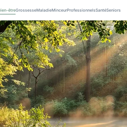
ien-être
Grossesse
Maladie
Minceur
Professionnels
Santé
Seniors