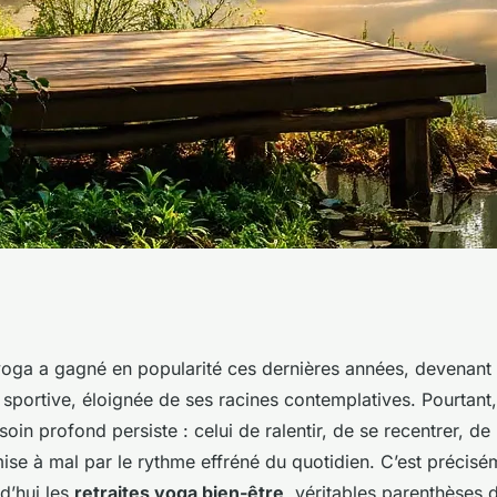
tes de yoga pour
yoga a gagné en popularité ces dernières années, devenant 
 sportive, éloignée de ses racines contemplatives. Pourtant,
rit
oin profond persiste : celui de ralentir, de se recentrer, de
mise à mal par le rythme effréné du quotidien. C’est précis
d’hui les
retraites yoga bien-être
, véritables parenthèses 