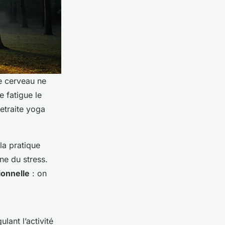
le cerveau ne
 fatigue le
retraite yoga
la pratique
ne du stress.
ionnelle
: on
lant l’activité